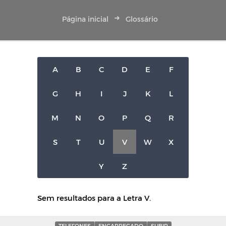
Página inicial
Glossário
A
B
C
D
E
F
G
H
I
J
K
L
M
N
O
P
Q
R
S
T
U
V
W
X
Y
Z
Sem resultados para a Letra V.
TELEFONES
ENCARREGADO
SUBIR