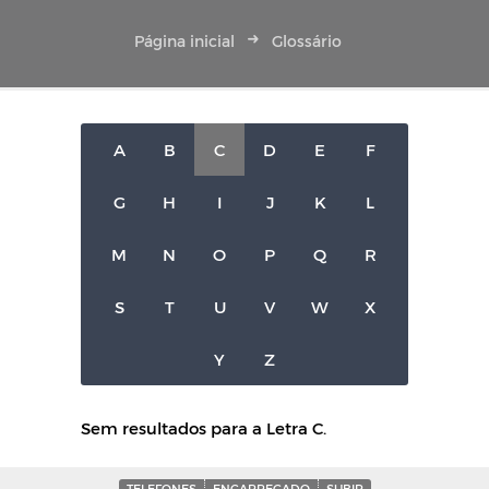
Página inicial
Glossário
A
B
C
D
E
F
G
H
I
J
K
L
M
N
O
P
Q
R
S
T
U
V
W
X
Y
Z
Sem resultados para a Letra C.
TELEFONES
ENCARREGADO
SUBIR